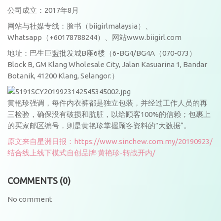
公司成立：2017年8月
网站与社媒专线：脸书（biigirlmalaysia）、
Whatsapp（+60178788244）、网站www.biigirl.com
地址：巴生巨盟批发城B座6楼（6-BG4/BG4A（070-073）
Block B, GM Klang Wholesale City, Jalan Kasuarina 1, Bandar
Botanik, 41200 Klang, Selangor.）
黄艳珍强调，每件内衣裤都是独立包装，并经过工作人员的再
三检验，确保没有破损和肮脏，以给顾客100%的信赖；包裹上
的买家邮区编号，则是黄艳珍掌握顾客资料的”大数据“。
原文来自星洲日报：https://www.sinchew.com.my/20190923/
结合线上线下模式自创品牌·黄艳珍-转战开内/
COMMENTS
(0)
No comment