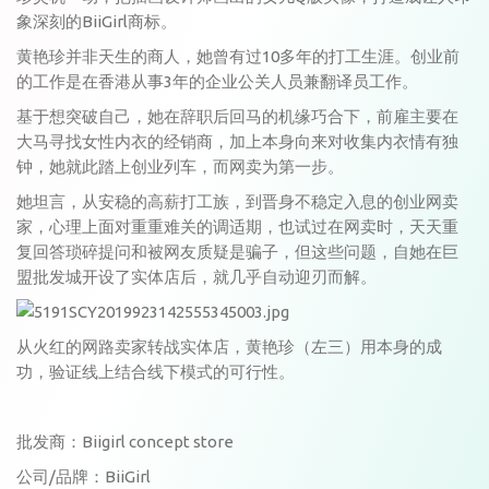
象深刻的BiiGirl商标。
黄艳珍并非天生的商人，她曾有过10多年的打工生涯。创业前
的工作是在香港从事3年的企业公关人员兼翻译员工作。
基于想突破自己，她在辞职后回马的机缘巧合下，前雇主要在
大马寻找女性内衣的经销商，加上本身向来对收集内衣情有独
钟，她就此踏上创业列车，而网卖为第一步。
她坦言，从安稳的高薪打工族，到晋身不稳定入息的创业网卖
家，心理上面对重重难关的调适期，也试过在网卖时，天天重
复回答琐碎提问和被网友质疑是骗子，但这些问题，自她在巨
盟批发城开设了实体店后，就几乎自动迎刃而解。
从火红的网路卖家转战实体店，黄艳珍（左三）用本身的成
功，验证线上结合线下模式的可行性。
批发商：Biigirl concept store
公司/品牌：BiiGirl