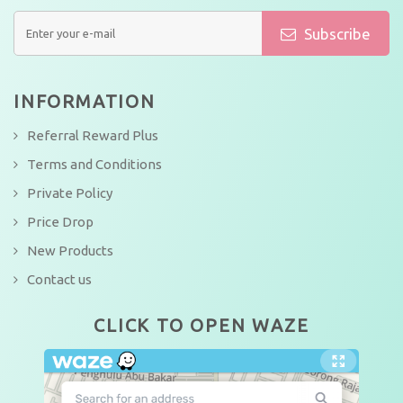
Subscribe
INFORMATION
Referral Reward Plus
Terms and Conditions
Private Policy
Price Drop
New Products
Contact us
CLICK TO OPEN WAZE